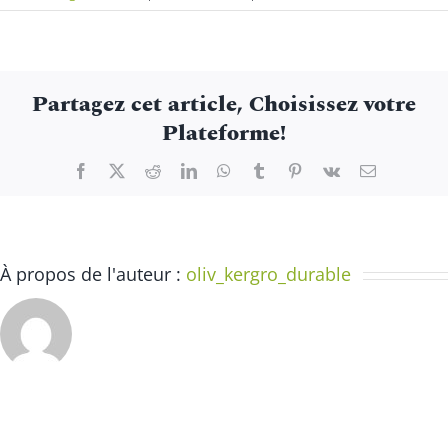
Spectacle
Porte-
ouverte
à
Partagez cet article, Choisissez votre
l’école
Plateforme!
de
magie
Facebook
X
Reddit
LinkedIn
WhatsApp
Tumblr
Pinterest
Vk
Email
À propos de l'auteur :
oliv_kergro_durable