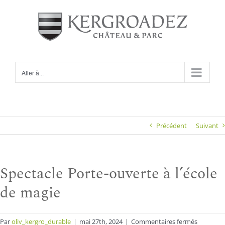
Passer
au
contenu
Aller à...
Précédent
Suivant
Spectacle Porte-ouverte à l’école
de magie
sur
Par
oliv_kergro_durable
|
mai 27th, 2024
|
Commentaires fermés