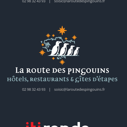
02 98 32 43 93
|
soisic@laroutedespingouins.fr
02 98 32 43 93
|
soisic@laroutedespingouins.fr