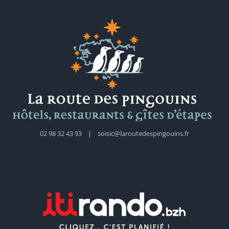
02 98 32 43 93
|
soisic@laroutedespingouins.fr