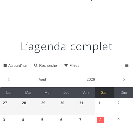
L’agenda complet
Aujourd'hui
Recherche
Filtres
Août
2026
Lun
Mar
Mer
Jeu
Ven
Sam
Dim
27
28
29
30
31
1
2
3
4
5
6
7
8
9