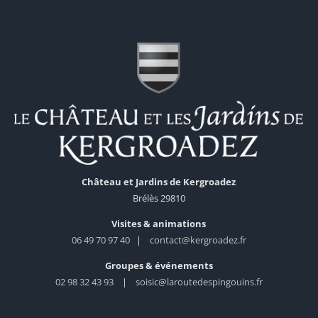
Château et Jardins de Kergroadez
Brélès 29810
Visites & animations
06 49 70 97 40
|
contact@kergroadez.fr
Groupes & événements
02 98 32 43 93
|
soisic@laroutedespingouins.fr