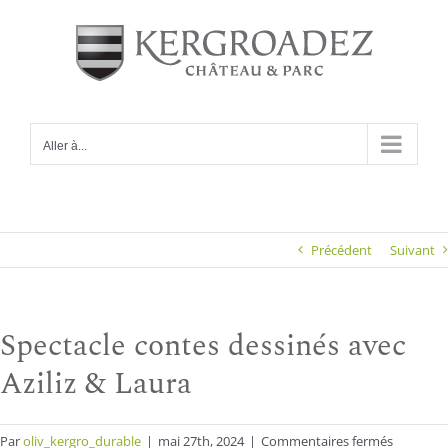
Passer
au
contenu
Aller à...
Précédent
Suivant
Spectacle contes dessinés avec
Aziliz & Laura
sur
Par
oliv_kergro_durable
|
mai 27th, 2024
|
Commentaires fermés