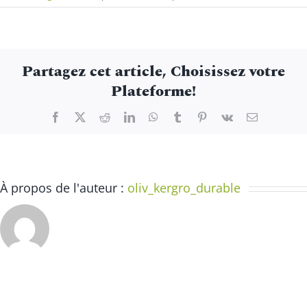
Spectacle
contes
dessinés
avec
Partagez cet article, Choisissez votre
Aziliz
Plateforme!
&
Laura
Facebook
X
Reddit
LinkedIn
WhatsApp
Tumblr
Pinterest
Vk
Email
À propos de l'auteur :
oliv_kergro_durable