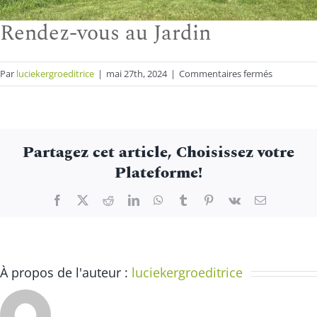
Rendez-vous au Jardin
sur
Par
luciekergroeditrice
|
mai 27th, 2024
|
Commentaires fermés
Rendez-
vous
au
Jardin
Partagez cet article, Choisissez votre
Plateforme!
Facebook
X
Reddit
LinkedIn
WhatsApp
Tumblr
Pinterest
Vk
Email
À propos de l'auteur :
luciekergroeditrice