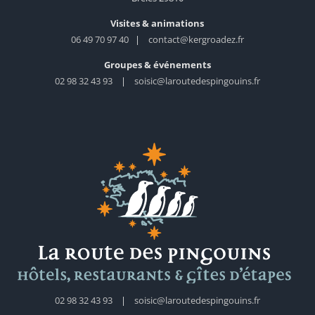
Visites & animations
06 49 70 97 40
|
contact@kergroadez.fr
Groupes & événements
02 98 32 43 93
|
soisic@laroutedespingouins.fr
02 98 32 43 93
|
soisic@laroutedespingouins.fr