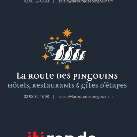
02 98 32 43 93
|
soisic@laroutedespingouins.fr
02 98 32 43 93
|
soisic@laroutedespingouins.fr