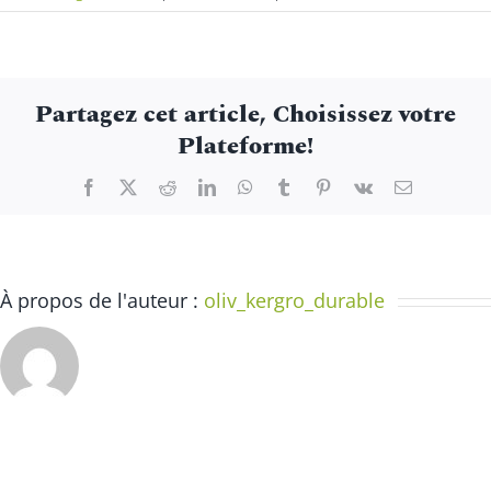
Murder
party
géante
"Cluedo
Partagez cet article, Choisissez votre
–
Plateforme!
Meurtre
au
Facebook
X
Reddit
LinkedIn
WhatsApp
Tumblr
Pinterest
Vk
Email
château"
À propos de l'auteur :
oliv_kergro_durable