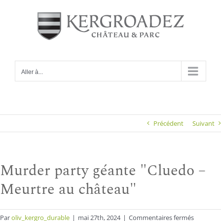
Passer
au
contenu
Aller à...
Précédent
Suivant
Murder party géante "Cluedo –
Meurtre au château"
sur
Par
oliv_kergro_durable
|
mai 27th, 2024
|
Commentaires fermés