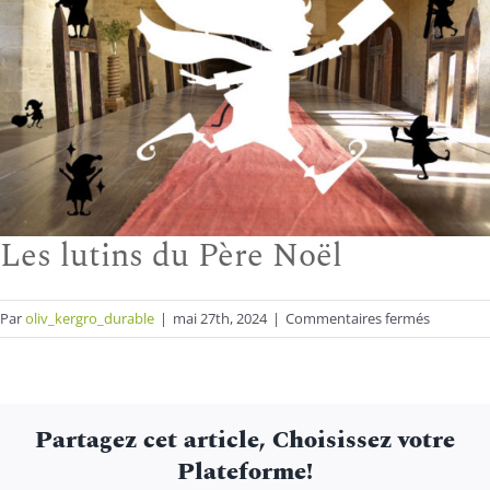
Les lutins du Père Noël
sur
Par
oliv_kergro_durable
|
mai 27th, 2024
|
Commentaires fermés
Les
lutins
du
Père
Partagez cet article, Choisissez votre
Noël
Plateforme!