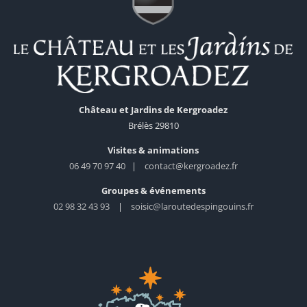
Château et Jardins de Kergroadez
Brélès 29810
Visites & animations
06 49 70 97 40
|
contact@kergroadez.fr
Groupes & événements
02 98 32 43 93
|
soisic@laroutedespingouins.fr