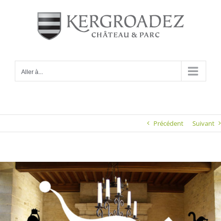
Passer
au
contenu
Aller à...
Précédent
Suivant
Voir
l'image
agrandie