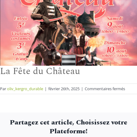
La Fête du Château
sur
Par
oliv_kergro_durable
|
février 26th, 2025
|
Commentaires fermés
La
Fête
du
Châte
Partagez cet article, Choisissez votre
Plateforme!