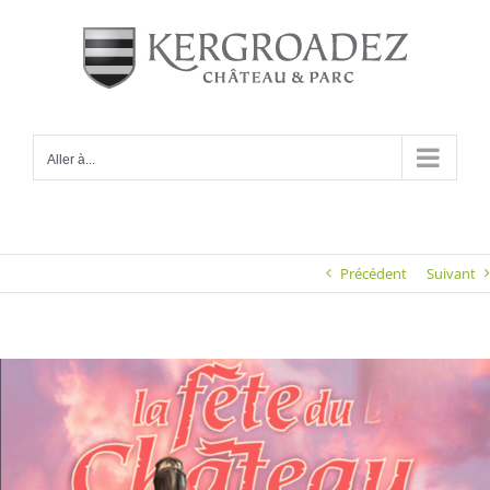
Passer
au
contenu
Aller à...
Précédent
Suivant
Voir
l'image
agrandie