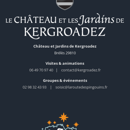
Château et Jardins de Kergroadez
Brélès 29810
Visites & animations
06 49 70 97 40
|
contact@kergroadez.fr
Groupes & événements
02 98 32 43 93
|
soisic@laroutedespingouins.fr