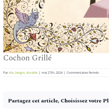
Cochon Grillé
sur
Par
oliv_kergro_durable
|
mai 27th, 2024
|
Commentaires fermés
Cocho
Grillé
Partagez cet article, Choisissez votre P