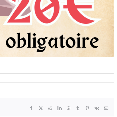
Facebook
X
Reddit
LinkedIn
WhatsApp
Tumblr
Pinterest
Vk
Emai