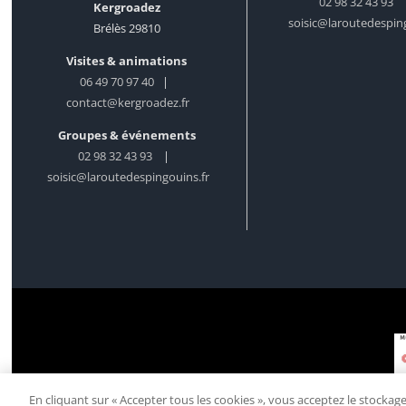
02 98 32 43 93
Kergroadez
soisic@laroutedesping
Brélès 29810
Visites & animations
06 49 70 97 40
|
contact@kergroadez.fr
Groupes & événements
02 98 32 43 93
|
soisic@laroutedespingouins.fr
En cliquant sur « Accepter tous les cookies », vous acceptez le stockag