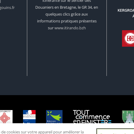
itinérante sur le Sentier des
|
Douaniers en Bretagne, le GR 34, en
ouins.fr
KERGROA
quelques clics grâce aux
informations pratiques présentes
sur
www.itirando.bzh
e de cookies sur votre appareil pour améliorer la