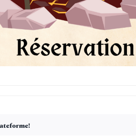
n
lateforme!