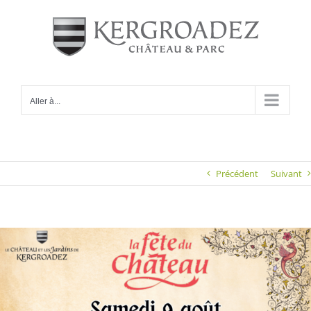
Passer
au
contenu
Aller à...
Précédent
Suivant
Voir
l'image
agrandie