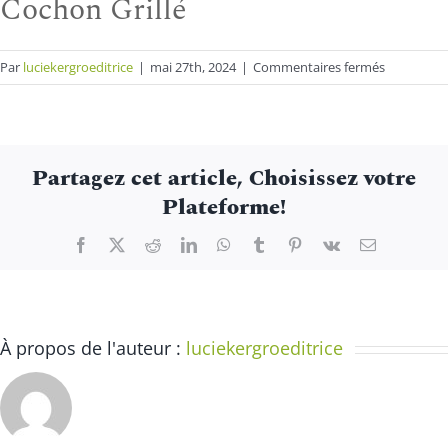
Cochon Grillé
sur
Par
luciekergroeditrice
|
mai 27th, 2024
|
Commentaires fermés
Cochon
Grillé
Partagez cet article, Choisissez votre
Plateforme!
Facebook
X
Reddit
LinkedIn
WhatsApp
Tumblr
Pinterest
Vk
Email
À propos de l'auteur :
luciekergroeditrice