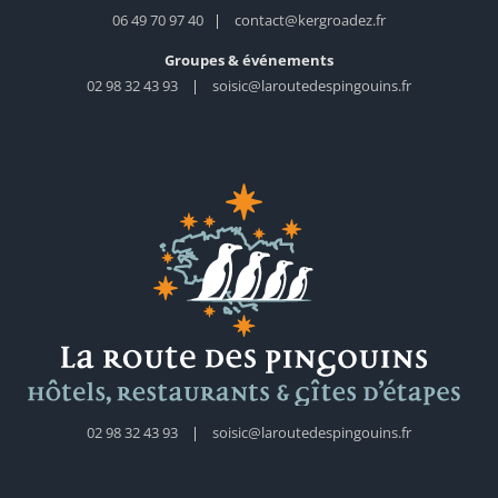
06 49 70 97 40
|
contact@kergroadez.fr
Groupes & événements
02 98 32 43 93
|
soisic@laroutedespingouins.fr
02 98 32 43 93
|
soisic@laroutedespingouins.fr