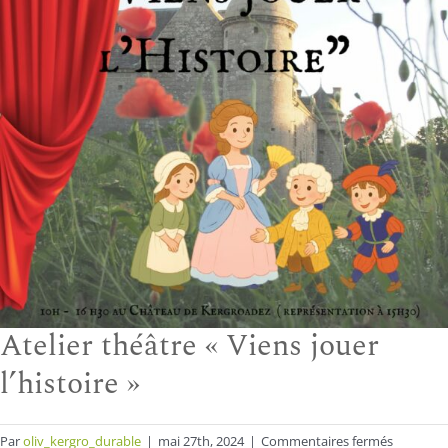
Atelier théâtre « Viens jouer
l’histoire »
sur
Par
oliv_kergro_durable
|
mai 27th, 2024
|
Commentaires fermés