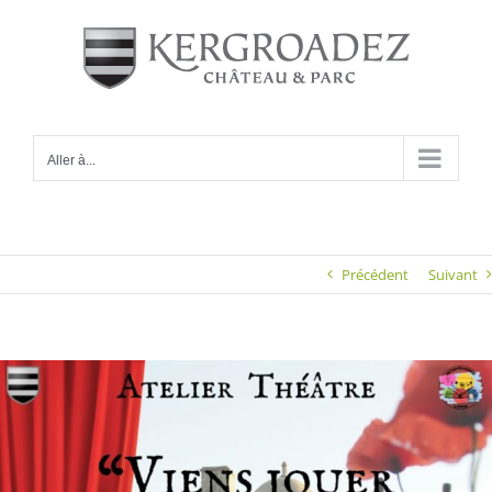
Passer
au
contenu
Aller à...
Précédent
Suivant
Voir
l'image
agrandie