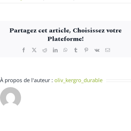
Atelier
théâtre
« Viens
jouer
Partagez cet article, Choisissez votre
l’histoire 
Plateforme!
Facebook
X
Reddit
LinkedIn
WhatsApp
Tumblr
Pinterest
Vk
Email
À propos de l'auteur :
oliv_kergro_durable