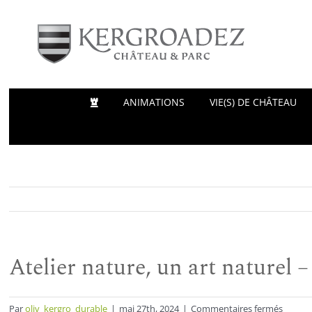
Passer
au
contenu
ANIMATIONS
VIE(S) DE CHÂTEAU
Atelier nature, un art naturel –
sur
Par
oliv_kergro_durable
|
mai 27th, 2024
|
Commentaires fermés