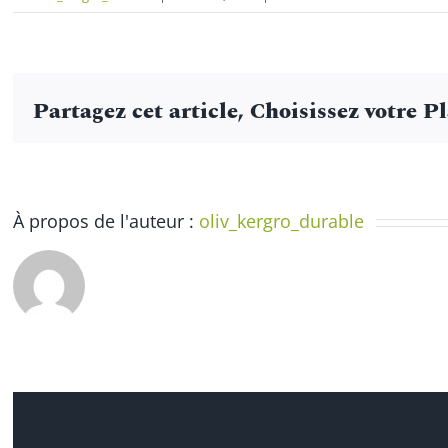
Atelier
nature
un
art
Partagez cet article, Choisissez votre P
nature
–
le
cyanot
À propos de l'auteur :
oliv_kergro_durable