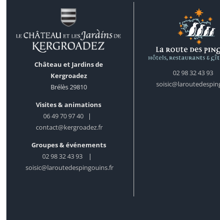
Château et Jardins de
02 98 32 43 93
Kergroadez
soisic@laroutedesping
Brélès 29810
Visites & animations
06 49 70 97 40
|
contact@kergroadez.fr
Groupes & événements
02 98 32 43 93
|
soisic@laroutedespingouins.fr