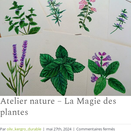
Atelier nature – La Magie des
plantes
sur
Par
oliv_kergro_durable
|
mai 27th, 2024
|
Commentaires fermés