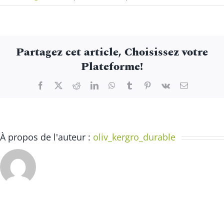
Atelier
nature
–
La
Partagez cet article, Choisissez votre
Magie
Plateforme!
des
plantes
Facebook
X
Reddit
LinkedIn
WhatsApp
Tumblr
Pinterest
Vk
Email
À propos de l'auteur :
oliv_kergro_durable