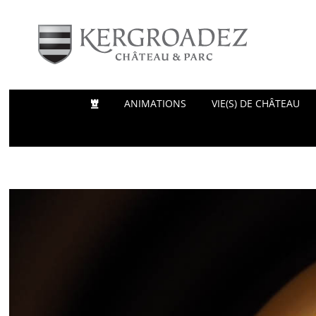
Passer
au
contenu
ANIMATIONS
VIE(S) DE CHÂTEAU
View
Larger
Image