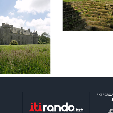
Le lavoir côté
açades Est et Sud
#KERGROA