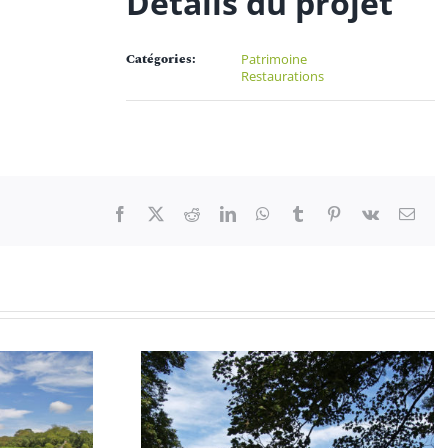
Détails du projet
Catégories:
Patrimoine
Restaurations
Facebook
X
Reddit
LinkedIn
WhatsApp
Tumblr
Pinterest
Vk
Emai