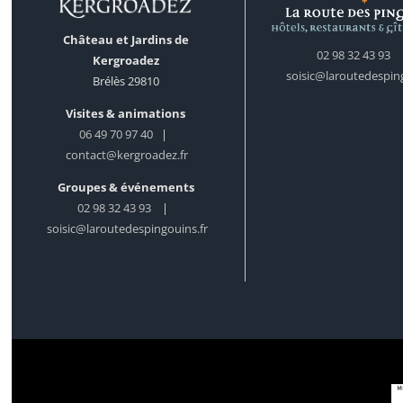
Château et Jardins de
02 98 32 43 93
Kergroadez
soisic@laroutedesping
Brélès 29810
Visites & animations
06 49 70 97 40
|
contact@kergroadez.fr
Groupes & événements
02 98 32 43 93
|
soisic@laroutedespingouins.fr