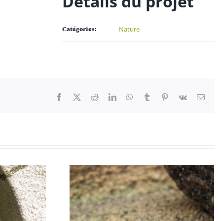
Détails du projet
Catégories:
Nature
Facebook
X
Reddit
LinkedIn
WhatsApp
Tumblr
Pinterest
Vk
Emai