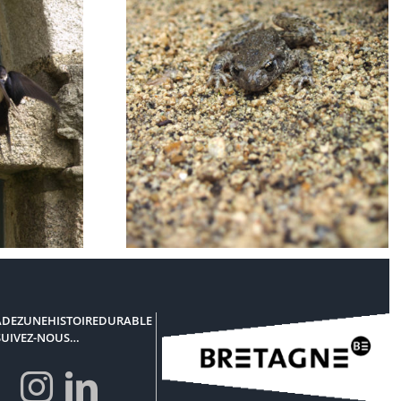
Le petit carpeaux
e…
accoucheur
DEZUNEHISTOIREDURABLE
SUIVEZ-NOUS…