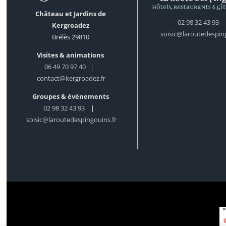
Château et Jardins de
02 98 32 43 93
Kergroadez
soisic@laroutedesping
Brélès 29810
Visites & animations
06 49 70 97 40
|
contact@kergroadez.fr
Groupes & événements
02 98 32 43 93
|
soisic@laroutedespingouins.fr