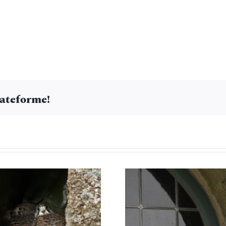
lateforme!
hée de faucons