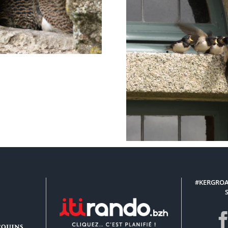
elle dans la tour
Est
La becqué
#KERGROA