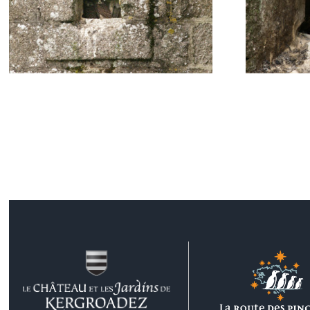
crécerelle dans la tour
crécer
Est