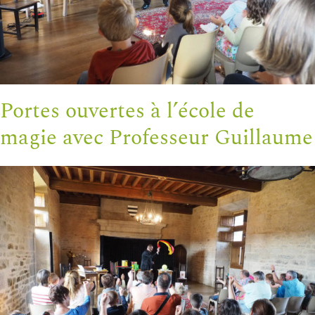
Portes ouvertes à l’école de
magie avec Professeur Guillaume
Portes ouvertes à l’école de magie
avec Professeur Guillaume