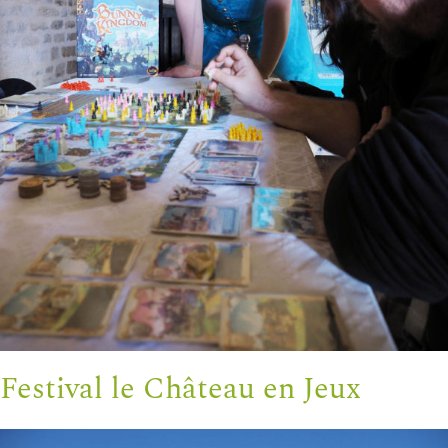
Festival le Château en Jeux
Festival le Château en Jeux