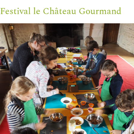
Festival le Château Gourmand
Festival le Château Gourmand