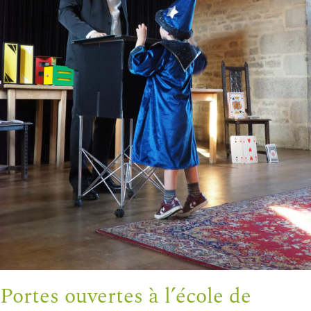
Portes ouvertes à l’école de magie
avec Professeur Guillaume
Portes ouvertes à l’école de