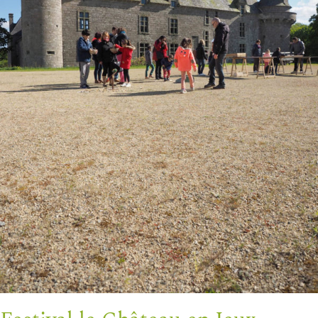
Festival le Château en Jeux