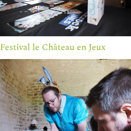
Festival le Château en Jeux