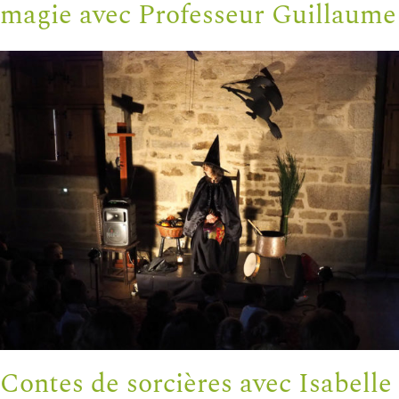
magie avec Professeur Guillaume
Contes de sorcières avec Isabelle
Diverez
Contes de sorcières avec Isabelle