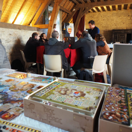
Festival le Château en Jeux