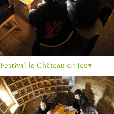
Festival le Château en Jeux