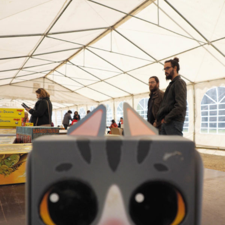
Festival le Château en Jeux