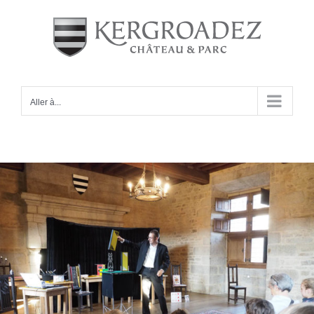
Passer
au
contenu
Aller à...
Portes ouvertes à l’école de magie
avec Professeur Guillaume