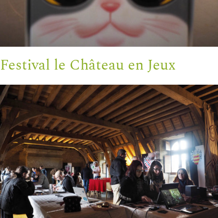
Festival le Château en Jeux
Festival le Château en Jeux